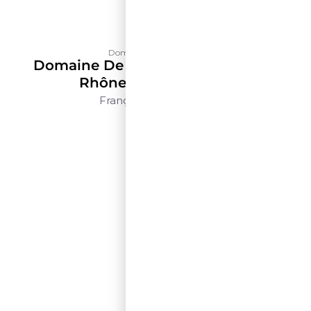
Domaine de La Solitude
Domaine De La Solitude Côtes Du
Rhône Blanc – 500ml
França
Rhône
500ml
$