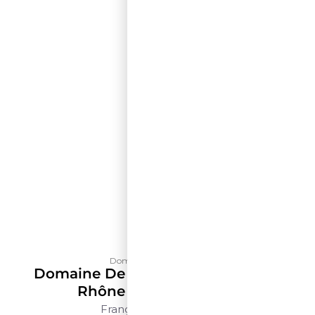
Domaine de La Solitude
Domaine De La Solitude Côtes Du
Rhône Rouge – 500ml
França
Rhône
500ml
$