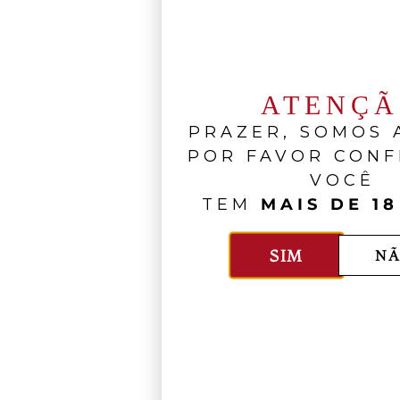
ATENÇ
PRAZER, SOMOS A
POR FAVOR CONF
VOCÊ
TEM
MAIS DE 18
SIM
NÃ