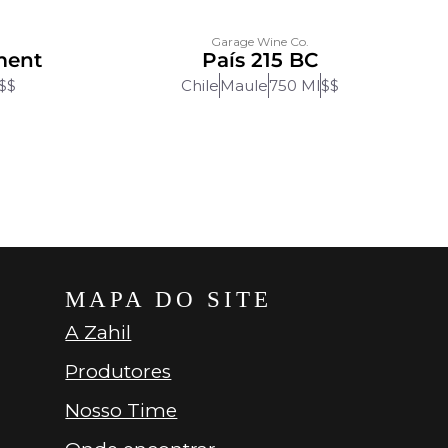
Garage Wine Co.
ment
País 215 BC
$$
Chile
Maule
750 Ml
$$
MAPA DO SITE
A Zahil
Produtores
Nosso Time