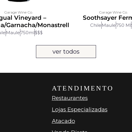
Garage Wine Co.
Garage Wine Co.
gual Vineyard –
Soothsayer Fer
a/Garnacha/Monastrell
Chile
Maule
750 Ml
ile
Maule
750ml
$$$
ver todos
ATENDIMENTO
Restaurantes
Lojas Especializadas
Atacado