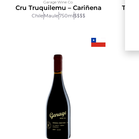
Garage Wine Co.
Cru Truquilemu – Cariñena
Truq
Chile
Maule
750ml
$$$$
Chi