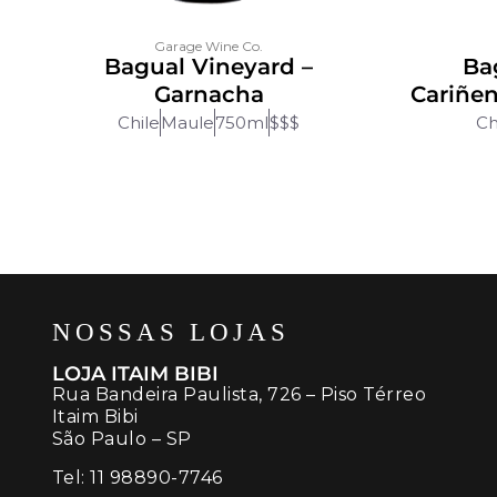
Garage Wine Co.
Bagual Vineyard –
Ba
Garnacha
Cariñen
Chile
Maule
750ml
$$$
Ch
NOSSAS LOJAS
LOJA ITAIM BIBI
Rua Bandeira Paulista, 726 – Piso Térreo
Itaim Bibi
São Paulo – SP
Tel:
11 98890-7746