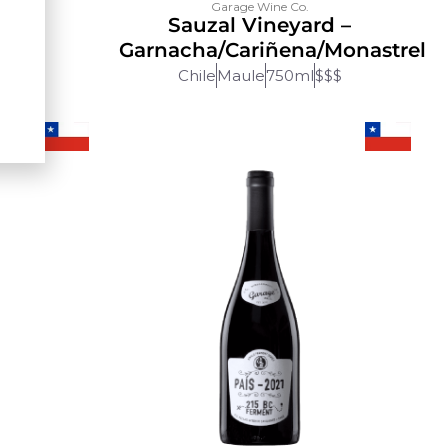
Garage Wine Co.
d –
Sauzal Vineyard –
nc
Garnacha/Cariñena/Monastrel
$$$
Chile
Maule
750ml
$$$