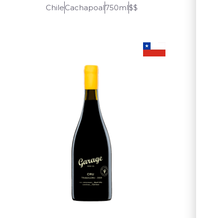
Chile
Cachapoal
750ml
$$
Chil