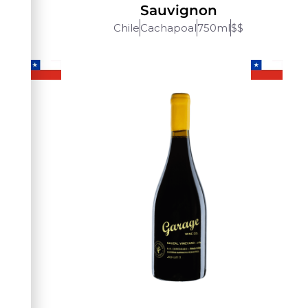
Sauvignon
ml
$$
Chile
Cachapoal
750ml
$$