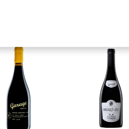
Garage Wine Co.
Garage Wine Co.
uilemu – Cariñena
Pirque Vineyar
Cabernet Fra
le
Maule
750ml
$$$$
Chile
Maule
750ml