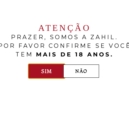
RELACIONADOS
ATENÇÃO
PRAZER, SOMOS A ZAHIL.
POR FAVOR CONFIRME SE VOC
TEM
MAIS DE 18 ANOS.
SIM
NÃO
Château Los Boldos
Château Los Boldos
pana Selección De
Specialty Series F
roir Chardonnay
Naranjo