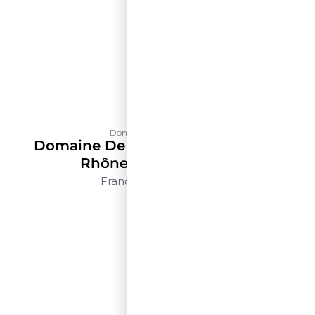
Domaine de La Solitude
Domaine De La Solitude Côtes Du
Rhône Blanc – 500ml
França
Rhône
500ml
$