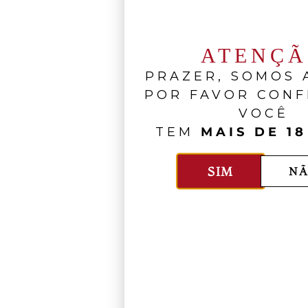
ATENÇ
PRAZER, SOMOS A
POR FAVOR CONF
VOCÊ
TEM
MAIS DE 18
SIM
NÃ