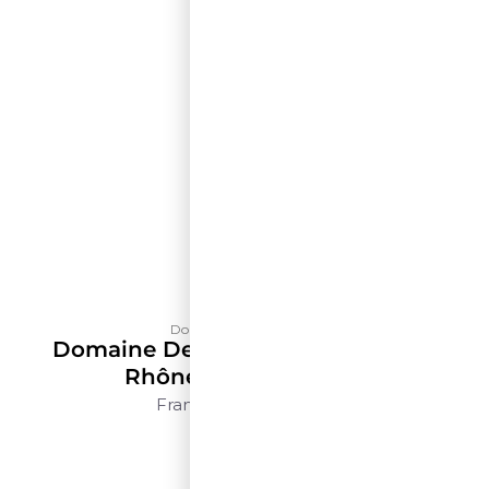
Domaine de La Solitude
Domaine De La Solitude Côtes Du
Rhône Blanc – 500ml
França
Rhône
500ml
$