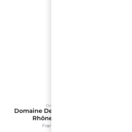
Domaine de La Solitude
Domaine De La Solitude Côtes Du
Rhône Rouge – 500ml
França
Rhône
500ml
$