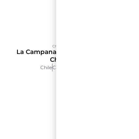
Château Los Boldos
La Campana Selección De Terroir
Chardonnay
Chile
Cachapoal
750ml
$$