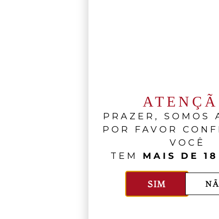
ATENÇ
PRAZER, SOMOS A
POR FAVOR CONF
VOCÊ
TEM
MAIS DE 18
SIM
NÃ