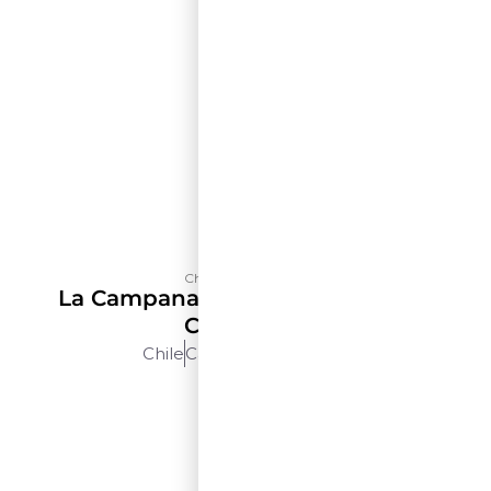
Château Los Boldos
La Campana Selección De Terroir
Carménère
Chile
Cachapoal
750ml
$$