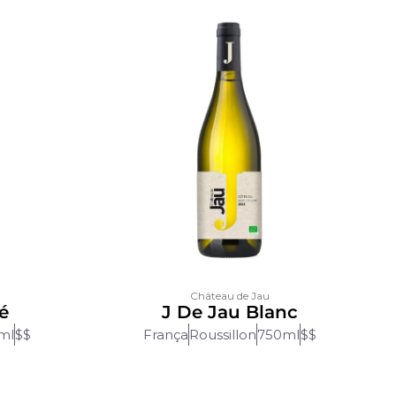
Château de Jau
é
J De Jau Blanc
ml
$$
França
Roussillon
750ml
$$