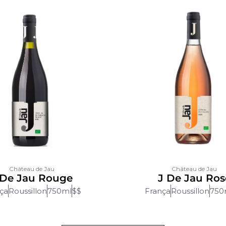
Château de Jau
Château de Jau
 De Jau Rouge
J De Jau Ros
ça
Roussillon
750ml
$$
França
Roussillon
750