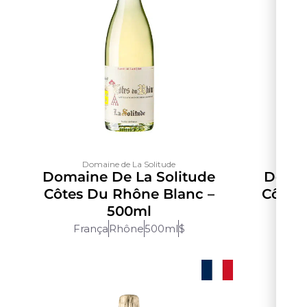
Domaine de La Solitude
Domaine De La Solitude
Domai
Côtes Du Rhône Blanc –
Côtes
500ml
França
Rhône
500ml
$
Fr