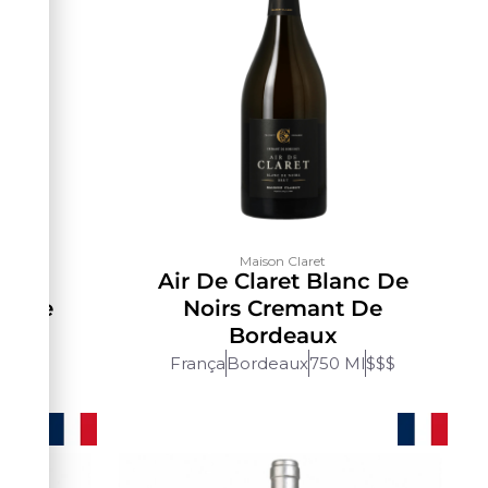
e
Maison Claret
 Les
Air De Claret Blanc De
Rouge
Noirs Cremant De
Bordeaux
$$
França
Bordeaux
750 Ml
$$$