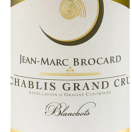
Saiba mais sobre o Vinho Jean-Marc
Brocard Chablis Blanchots Grand Cru. O
Grand Cru Blanchot é protegido dos
ventos frios e recebe o sol da manhã, o
que faz com que suas uvas amadureçam
mais lentamente e ganhem grande
complexidade e profundidade. É um
vinho denso, que apresenta grande
frescor e mineralidade, complementados
por sabores de salinos e florais.