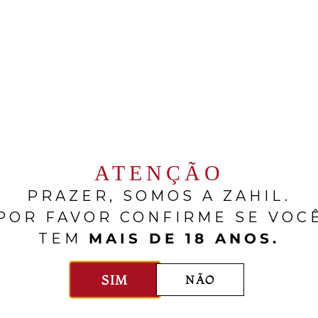
Preuses. Atualmente seus vinhos
figuram entre os mais
característicos da região, com uso
de madeira extremamente restrito,
para que não haja influência do
carvalho sobre os vinhos e
transpareça ao máximo possível o
caráter do
terroir
.
ATENÇÃO
PRAZER, SOMOS A ZAHIL.
POR FAVOR CONFIRME SE VOC
RELACIONADOS
TEM
MAIS DE 18 ANOS.
SIM
NÃO