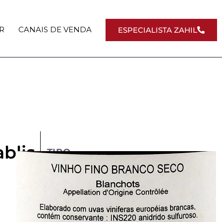
R
CANAIS DE VENDA
ESPECIALISTA ZAHIL
blis
TIPO
Brancos
PAÍS
França
REGIÃO