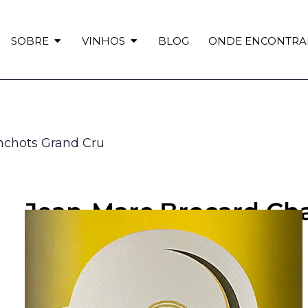
SOBRE
VINHOS
BLOG
ONDE ENCONTRA
nchots Grand Cru
Jean-Marc Brocard Cha
Blanchots Grand Cru
Fale com uma especialista aqui