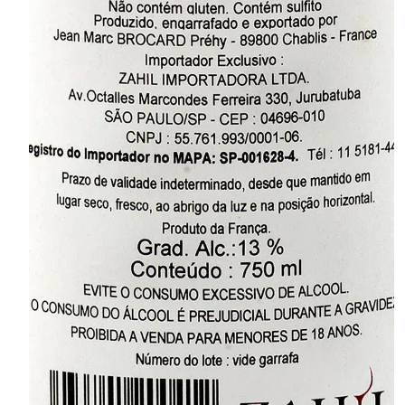
Borgonha
UVA
100% Chardonnay
CORPO
Encorpado
AMADURECIMENTO
14 Meses Sobre Lias
TEOR ALCOÓLICO
13.5%
SUGESTÃO DE
GUARDA
8 a 10 anos
VOLUME
750ml