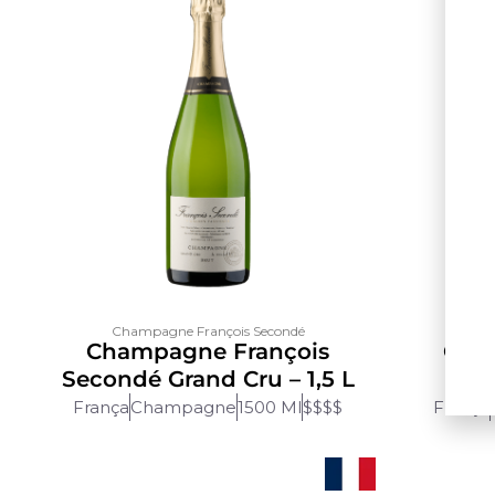
Champagne François Secondé
Cha
Champagne François
Cha
Secondé Grand Cru – 1,5 L
Sec
França
Champagne
1500 Ml
$$$$
França