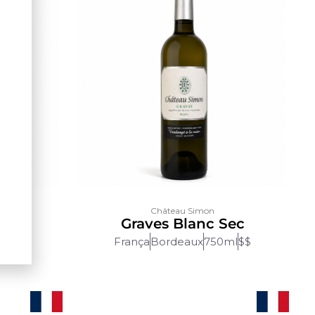
Château Simon
 Sec
Graves Blanc Sec
ml
$$
França
Bordeaux
750ml
$$