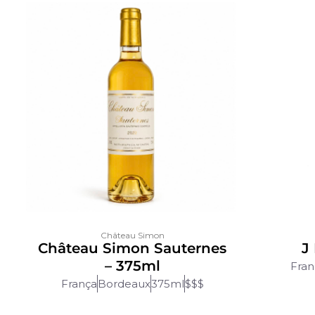
Château Simon
Château Simon Sauternes
J
– 375ml
Fran
França
Bordeaux
375ml
$$$